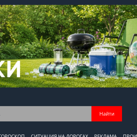
Найти
ГОРОСКОП
СИТУАЦИЯ НА ДОРОГАХ
РЕКЛАМА
ПРОИ