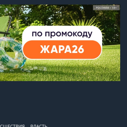
РЕКЛАМА • 18+
СШЕСТВИЯ
ВЛАСТЬ