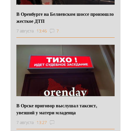
В Оренбурге на Беляевском шоссе произошло
жесткое ДТП
7 августа
13:46
7
В Орске приговор выслушал таксист,
увезший у матери младенца
7 августа
13:27