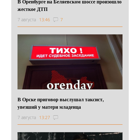
В Оренбурге на Беляевском шоссе произошло
жесткое ДТП
7 августа
13:46
7
В Орске приговор выслушал таксист,
увезший у матери младенца
7 августа
13:27