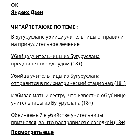
OK
Яндекс Дзен
ЧИТАЙТЕ ТАКЖЕ ПО ТЕМЕ :
В Бугуруслане убийцу учительницы отправили
на принудительное лечение
Убийца учительницы из Бугуруслана
предстанет перед судом (18+)
Убийца учительницы из Бугуруслана
отправится в психиатрический стационар (18+)
Избивал мать и сестру: что известно об убийце
учительницы из Бугуруслана (18+)
Обвиняемый в убийстве учительницы
признался, за что расправился с соседкой (18+)
Посмотреть еще