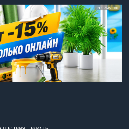
РЕКЛАМА • 18+
СШЕСТВИЯ
ВЛАСТЬ