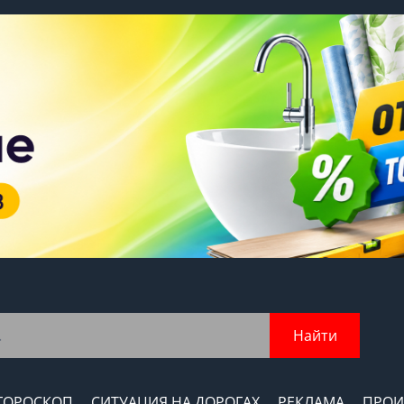
Найти
ГОРОСКОП
СИТУАЦИЯ НА ДОРОГАХ
РЕКЛАМА
ПРОИ