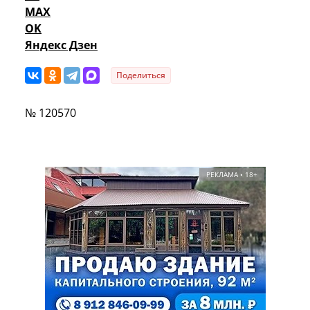
MAX
OK
Яндекс Дзен
Поделиться
№ 120570
РЕКЛАМА • 18+