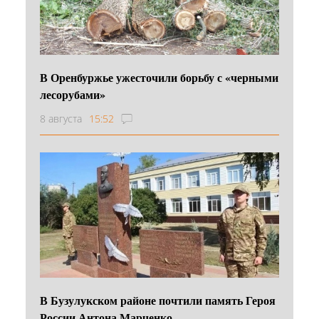
В Оренбуржье ужесточили борьбу с «черными
лесорубами»
8 августа
15:52
В Бузулукском районе почтили память Героя
России Антона Марченко