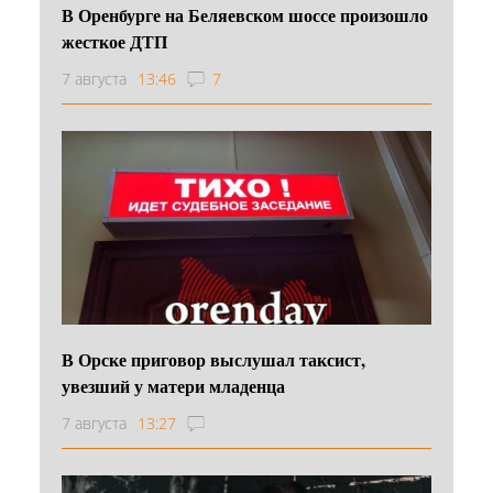
В Оренбурге на Беляевском шоссе произошло
жесткое ДТП
7 августа
13:46
7
В Орске приговор выслушал таксист,
увезший у матери младенца
7 августа
13:27