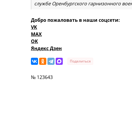
службе Оренбургского гарнизонного воен
Добро пожаловать в наши соцсети:
VK
MAX
OK
Яндекс Дзен
Поделиться
№ 123643