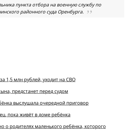
льника пункта отбора на военную службу по
нинского районного суда Оренбурга.
а 1,5 млн рублей, уходит на СВО
сына, предстанет перед судом
бёнка выслушала очередной приговор
ец, пока живёт в доме ребёнка
но о родителях маленького ребёнка, которого