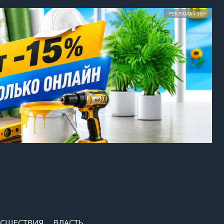
РЕКЛАМА • 18+
СШЕСТВИЯ
ВЛАСТЬ