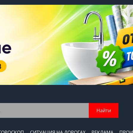
Найти
ГОРОСКОП
СИТУАЦИЯ НА ДОРОГАХ
РЕКЛАМА
ПРОИ