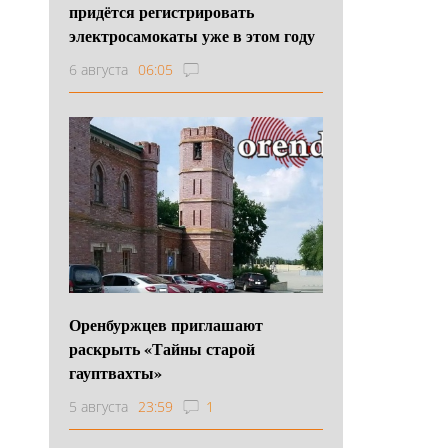
придётся регистрировать
электросамокаты уже в этом году
6 августа
06:05
Оренбуржцев приглашают
раскрыть «Тайны старой
гауптвахты»
5 августа
23:59
1