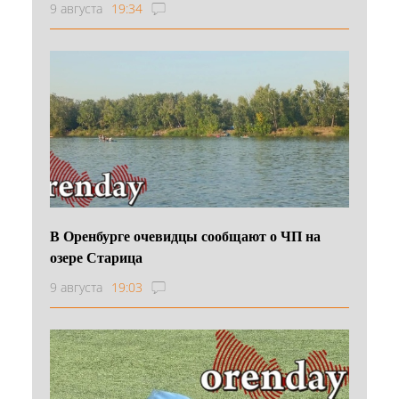
9 августа
19:34
В Оренбурге очевидцы сообщают о ЧП на
озере Старица
9 августа
19:03