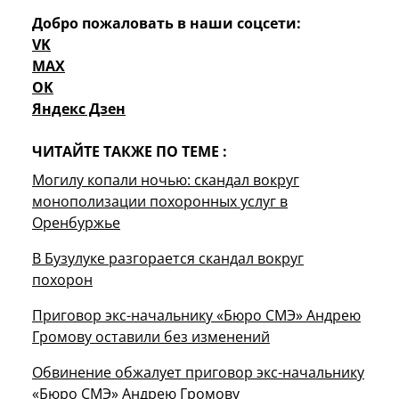
Добро пожаловать в наши соцсети:
VK
MAX
OK
Яндекс Дзен
ЧИТАЙТЕ ТАКЖЕ ПО ТЕМЕ :
Могилу копали ночью: скандал вокруг
монополизации похоронных услуг в
Оренбуржье
В Бузулуке разгорается скандал вокруг
похорон
Приговор экс-начальнику «Бюро СМЭ» Андрею
Громову оставили без изменений
Обвинение обжалует приговор экс-начальнику
«Бюро СМЭ» Андрею Громову