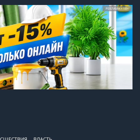
РЕКЛАМА • 18+
СШЕСТВИЯ
ВЛАСТЬ