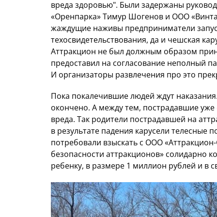
вреда здоровью". Были задержаны руково
«Оренпарка» Тимур Шогенов и ООО «Винтаж
жаждущие наживы предприниматели запус
техосвидетельствования, да и чешская кару
Аттракцион не был должным образом приня
предоставил на согласование неполный пак
И организаторы развлечения про это прек
Пока покалечившие людей ждут наказания.
окончено. А между тем, пострадавшие уже
вреда. Так родители пострадавшей на ат
в результате падения карусели телесные 
потребовали взыскать с ООО «Аттракцион-
безопасности аттракционов» солидарно к
ребенку, в размере 1 миллион рублей и в св