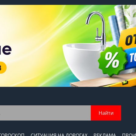
Найти
ГОРОСКОП
СИТУАЦИЯ НА ДОРОГАХ
РЕКЛАМА
ПРОИ