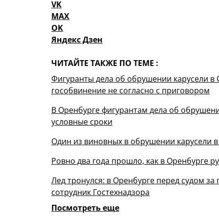
VK
MAX
OK
Яндекс Дзен
ЧИТАЙТЕ ТАКЖЕ ПО ТЕМЕ :
Фигуранты дела об обрушении карусели в 
гособвинение не согласно с приговором
В Оренбурге фигурантам дела об обрушени
условные сроки
Один из виновных в обрушении карусели в
Ровно два года прошло, как в Оренбурге ру
Лед тронулся: в Оренбурге перед судом за
сотрудник Гостехнадзора
Посмотреть еще