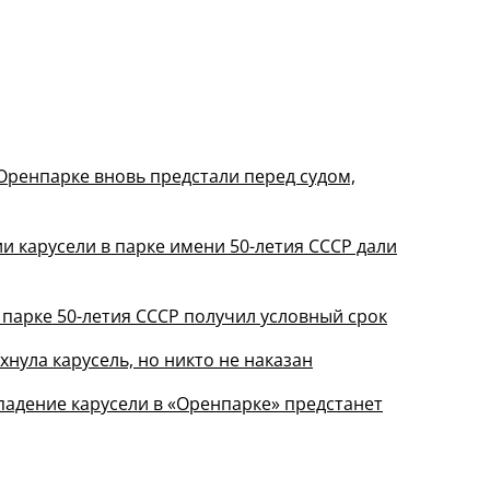
Оренпарке вновь предстали перед судом,
и карусели в парке имени 50-летия СССР дали
 парке 50-летия СССР получил условный срок
хнула карусель, но никто не наказан
 падение карусели в «Оренпарке» предстанет