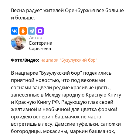
Весна радует жителей Оренбуржья все больше
и больше.
Автор
Екатерина
Сарычева
Фото/Видео:
нацпарк "Бузулукский бор"
В нацпарке "Бузулукский бор" поделились
приятной новостью, что под вековыми
соснами зацвели редкие красивые цветы,
занесенные в Международную Красную Книгу
и Красную Книгу РФ. Радующую глаз своей
желтизной и необычной для цветка формой
орхидею венерин башмачок не часто
встретишь в лесу. Дамские туфельки, сапожки
богородицы, мокасины, марьин башмачок,