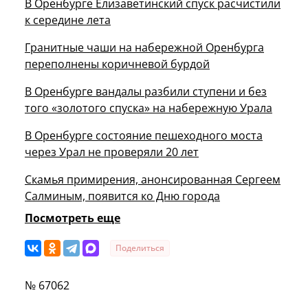
В Оренбурге Елизаветинский спуск расчистили
к середине лета
Гранитные чаши на набережной Оренбурга
переполнены коричневой бурдой
В Оренбурге вандалы разбили ступени и без
того «золотого спуска» на набережную Урала
В Оренбурге состояние пешеходного моста
через Урал не проверяли 20 лет
Скамья примирения, анонсированная Сергеем
Салминым, появится ко Дню города
Посмотреть еще
Поделиться
№ 67062