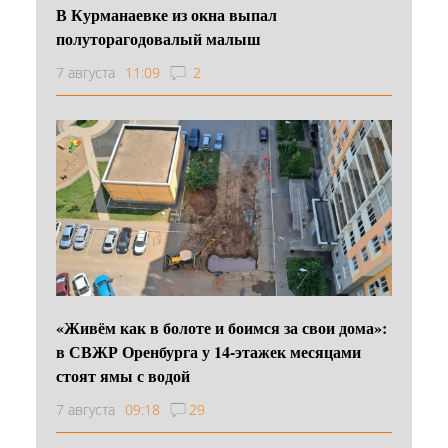
В Курманаевке из окна выпал
полуторагодовалый малыш
7 августа
11:09
2
«Живём как в болоте и боимся за свои дома»:
в СВЖР Оренбурга у 14-этажек месяцами
стоят ямы с водой
7 августа
09:18
29