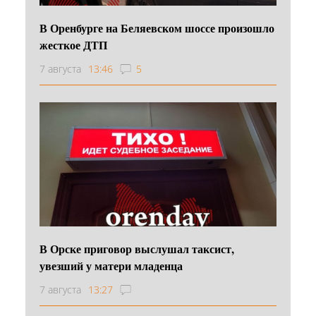
В Оренбурге на Беляевском шоссе произошло
жесткое ДТП
7 августа
13:46
5
В Орске приговор выслушал таксист,
увезший у матери младенца
7 августа
13:27