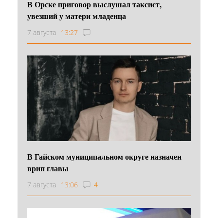
В Орске приговор выслушал таксист,
увезший у матери младенца
7 августа
13:27
В Гайском муниципальном округе назначен
врип главы
7 августа
13:06
4