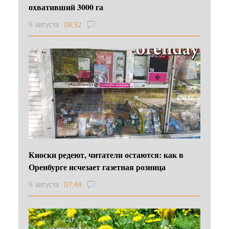
охвативший 3000 га
9 августа
08:32
Киоски редеют, читатели остаются: как в
Оренбурге исчезает газетная розница
9 августа
07:48