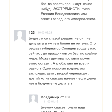
бог  во власть проникнут  какие - 
нибудь ЭКСТРЕМИСТЫ  типа 
Евгения Венедиктовича или 
агенты западного империализма.
123
10.03 09:23
Будет ли он главой решает не он , не 
депутаты и уж тем более не жители. Это 
решает губернатор Солнцев вроде у нас 
сейчас , до праздников он был по крайне 
мере. Может другова поставит может 
этого оставит. А глобально не все ли 
равно ? Один помогал водителям 
заглохших авто , второй черепахам , 
третий котят спасать начнет - если денег 
нет в бюджете че делать ?
Владимир
123
11.03 04:15
Бузулук спасет только наш 
ТИТАНИК... Он кормит и поит 