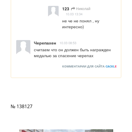
123
Николай
10.03 13:34
не че не понял , ну 
интересно)
Черепахен
10.03 08:53
считаем что он должен быть награжден 
медалью за спасение черепах
КОММЕНТАРИИ ДЛЯ САЙТА
CACKL
E
№ 138127