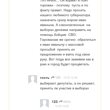
горожан - поэтому  пусть и по 
факту правит. Надо просить 
нашего любимого губернатора  
назначить сразу мэром иван 
иваныча. А сэкономленные  на 
выборах денежки направить на 
помощь бойцам  СВО.  
Горожанам же срочно  обратиться 
к иван иванычу с массовой 
просьбой  принять их  
предложение и взять под свою 
руку. Вот тогда все заживем как в 
раю и город будет процветать.
гость
123
10.03 12:46
выбирают депутаты, а он решает, 
принять ли участие в выборах
123
гость
10.03 13:32