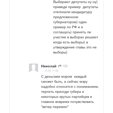
Выбирают депутаты ну ну) 
приведи пример  депутаты 
отклонили кандидатуру 
предложенною 
губернатором) один 
пример по РФ и я 
соглашусь) принять ли 
участие в выборах решают 
когда есть выборы) а 
утверждение главы это не 
выборы)
Николай
123
10.03 11:02
С деньгами мэром  каждый 
сможет быть, а сейчас мэру 
надобно относится с пониманием, 
терпеть приходи губера и 
некоторых крутых партийцев и 
главное вовремя почувствовать 
"ветер перемен"