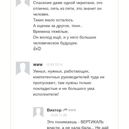
Спасение даже одной черепахи, это 
отлично, пять из пяти, это значит он 
человек. 

Таких мало осталось. 

А оценки за другое, тонн.. 

Времена тяжёлые. 

Он молод ещё, и у него большое 
человеческое будущее. 

👍😊
www
10.03 10:14
Умных, нужных, работающих, 
компетентных руководителей туда не 
пропускают, там нужны только 
покладистые и не большого ума 
исполнители!
Виктор
www
10.03 11:29
Это понимаешь - ВЕРТИКАЛЬ 
власти, а не хала-бала... Не дай 