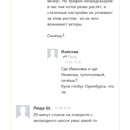
вечер). Но трафик непредсказуем: 
в час пик поток резко растёт, а 
статичные настройки не успевают 
за этим ростом,  из-за чего 
возникают заторы.

Сечёшь?
Изяcлав
Гость
15.06 15:20
Где Ивановка и где  
Нежинка, тупоголовый, 
сечёшь?

Купи глобус Оренбурга, что 
ле
Люда Ш.
15.06 05:24
25 минут стояла на повороте с 
загородного шоссе ужас какой-то