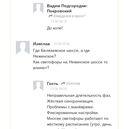
Вадим Подгородне-
Покровский
Юмадилов в курсе?
15.06 06:19
До коле!
Изяcлав
15.06 05:30
Где Беляаевское шоссе, а где 
Нежинское?

Как светофоры на Нежинское шоссе то 
влияют?
Гость
Изяcлав
15.06 06:25
Неправильная длительность фаз. 

Жёсткая синхронизация. 

Проблемы с манёврами. 

Фиксированные настройки. 
Многие светофоры работают по 
жёсткому расписанию (утро, день, 