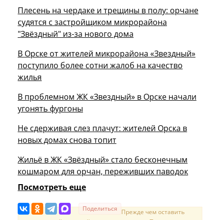
Плесень на чердаке и трещины в полу: орчане
судятся с застройщиком микрорайона
"Звёздный" из-за нового дома
В Орске от жителей микрорайона «Звездный»
поступило более сотни жалоб на качество
жилья
В проблемном ЖК «Звездный» в Орске начали
угонять фургоны
Не сдерживая слез плачут: жителей Орска в
новых домах снова топит
Жильё в ЖК «Звёздный» стало бесконечным
кошмаром для орчан, переживших паводок
Посмотреть еще
Поделиться
Прежде чем оставить