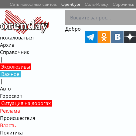
Сеть новостных сайтов:
Оренбург
Соль-Илецк
Сорочинск
РЕКЛАМА • 18+
Добро
пожаловаться
Архив
Справочник
|
Эксклюзивы
Важное
|
Авто
Гороскоп
Ситуация на дорогах
Реклама
Происшествия
Власть
Политика