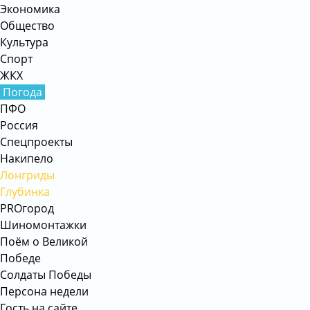
Экономика
Общество
Культура
Спорт
ЖКХ
Погода
ПФО
Россия
Спецпроекты
Накипело
Лонгриды
Глубинка
PROгород
Шиномонтажки
Поём о Великой
Победе
Солдаты Победы
Персона недели
Гость на сайте