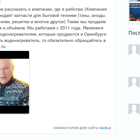
9
3 янв
Влад
 рассказать о компании, где я работаю (Компания 
росс
одаёт запчасти для бытовой техники (тэны, аноды, 
31 де
ножи, решетки и многое другое) Также мы продаем 
Орен
 и объёмов. Мы работаем с 2011 года. Являемся 
орен
Пос
одонагревателям, которые продаются в Оренбурге. 
31 де
ь водонагреватель, то обязательно обращайтесь в 
.ru
КОММЕНТАРИИ ДЛЯ САЙТА
CACKL
E