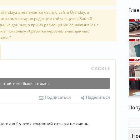
Глав
renday.ru не является частью сайта Orenday, а
ении комментария редакция сайта в целях Вашей
льные данные, а при их размещении ознакомиться с
kle, поскольку обработка персональных данных
ьно. *
Каки
орен
8 янв
Комм
"съе
пенс
люде
Прис
к этой теме были закрыты
5 янв
Орен
стих
Подписаться
Поделиться
4 янв
Школ
детя
Попу
высо
3 янв
ые окна? у всех компаний отзывы не очень
Но