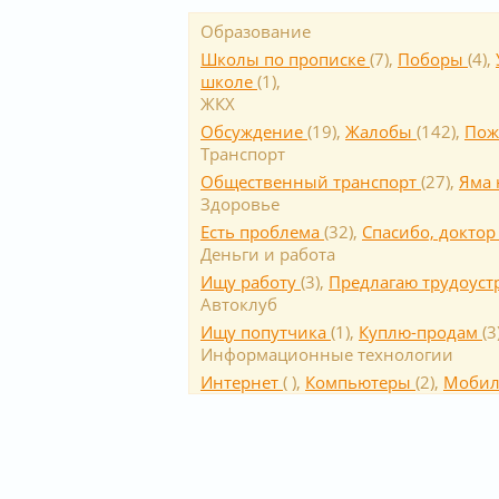
Образование
Школы по прописке
(
7
),
Поборы
(
4
),
школе
(
1
),
ЖКХ
Обсуждение
(
19
),
Жалобы
(
142
),
Пож
Транспорт
Общественный транспорт
(
27
),
Яма 
Здоровье
Есть проблема
(
32
),
Спасибо, докто
Деньги и работа
Ищу работу
(
3
),
Предлагаю трудоуст
Автоклуб
Ищу попутчика
(
1
),
Куплю-продам
(
3
Информационные технологии
Интернет
(
),
Компьютеры
(
2
),
Мобил