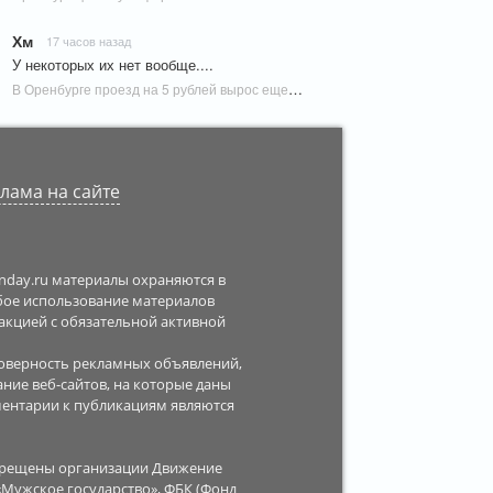
Хм
17 часов назад
У некоторых их нет вообще....
В Оренбурге проезд на 5 рублей вырос еще у одного маршрута | Новости Оренбурга
лама на сайте
enday.ru материалы охраняются в
юбое использование материалов
дакцией с обязательной активной
стоверность рекламных объявлений,
ание веб-сайтов, на которые даны
ментарии к публикациям являются
апрещены организации Движение
 «Мужское государство», ФБК (Фонд