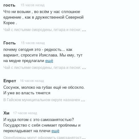
гость
15 часов назад
Что ни возьми , во всём у нас сплошное
единение , как в дружественной Северной
Корее .
Чай с листьями смородины, гитара и песни: как школьные походы объединяли поколения и почему сегодня это - редкость | Новости Оренбурга
Гость
15 часов назад
почему сегодня это - редкость... как
вариант, спросите Изяслава. Мы ему, тут
на медне предлагали
ещё
Чай с листьями смородины, гитара и песни: как школьные походы объединяли поколения и почему сегодня это - редкость | Новости Оренбурга
Епрст
16 часов назад
Сосунок, молоко на губах ещё не обсохло.
И уже во власть тянется
В Гайском муниципальном округе назначен врио главы | Новости Оренбурга
Хм
17 часов назад
И куда потом с это самозанятостью?
Государство с себя снимает проблемы и
перекладывает на плечи
ещё
Оренбуржцы могут оформить самозанятость онлайн через Госуслуги | Новости Оренбурга