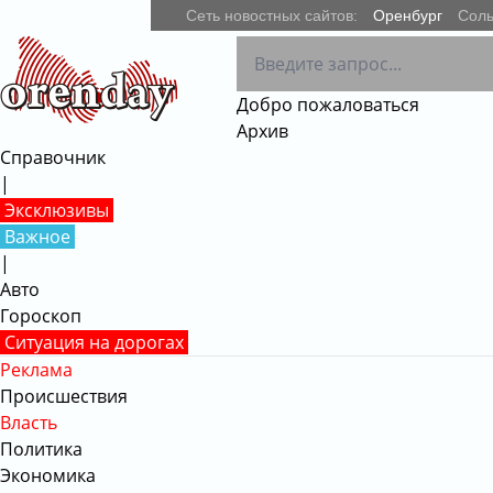
Сеть новостных сайтов:
Оренбург
Соль
Добро пожаловаться
Архив
Справочник
|
Эксклюзивы
Важное
|
Авто
Гороскоп
Ситуация на дорогах
Реклама
Происшествия
Власть
Политика
Экономика