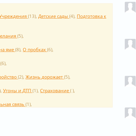
Учреждения
(
13
),
Детские сады
(
4
),
Подготовка к
елания
(
5
),
на яме
(
8
),
О пробках
(
6
),
р
(
6
),
ройство
(
2
),
Жизнь дорожает
(
5
),
),
Угоны и ДТП
(
1
),
Cтрахование
(
),
ьная связь
(
1
),