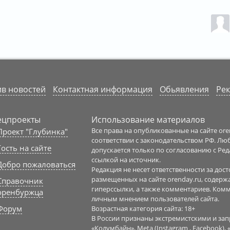
в новостей
Контактная информация
Обьявления
Рек
ецпроекты
Использование материалов
Все права на опубликованные на сайте or
Проект "Глубинка"
соответствии с законодательством РФ. Л
Гость на сайте
допускается только по согласованию с Ре
ссылкой на источник.
Добро пожаловаться
Редакция не несет ответственности за до
размещенных на сайте orenday.ru, содерж
Справочник
гиперссылки, а также комментариев. Ком
оренбуржца
личным мнением пользователей сайта.
Форум
Возрастная категория сайта: 18+
В России признаны экстремистскими и з
«Колумбайн», Meta (Instagram , Facebook),