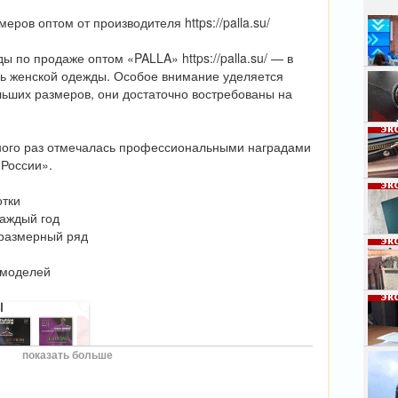
ров оптом от производителя https://palla.su/

 по продаже оптом «PALLA» https://palla.su/ — в 
ь женской одежды. Особое внимание уделяется 
Плюс
льших размеров, они достаточно востребованы на 
орен
приг
инте
Куда
«Умн
ого раз отмечалась профессиональными наградами 
пожа
13 ян
России».

недо
12 ян
Каки
тки

орен
аждый год

8 янв
размерный ряд

Комм
"съе
моделей

пенс
люде
Прис
5 янв
Орен
стих
4 янв
показать больше
Школ
детя
высо