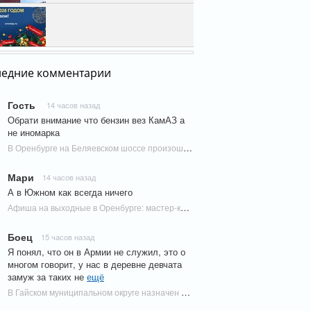
аря, 07:29
1
имир Путин поздравил
иян с Новым годом
кабря, 23:45
Видео
дэй поздравляет
буржцев с Новым
ледние комментарии
годом!
кабря, 22:14
8
Гость
14 часов назад
Обрати внимание что бензин вез КамАЗ а
не иномарка
В Оренбурге на Беляевском шоссе произошло жесткое ДТП | Новости Оренбурга
Мари
14 часов назад
А в Южном как всегда ничего
Афиша на выходные в Оренбурге: мастер-классы, кинопоказ и выступления музыкантов | Новости Оренбурга
Боец
15 часов назад
Я понял, что он в Армии не служил, это о
многом говорит, у нас в деревне девчата
замуж за таких не
ещё
В Гайском муниципальном округе назначен врио главы | Новости Оренбурга