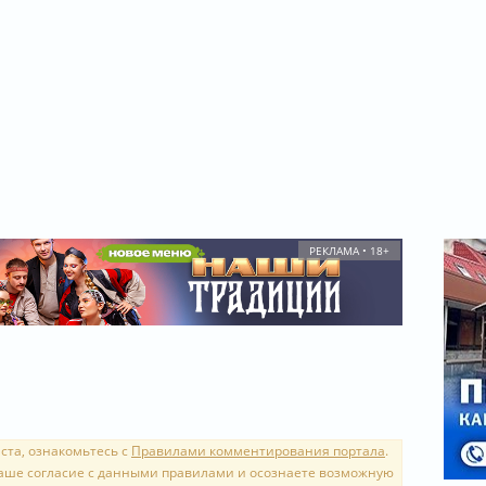
РЕКЛАМА • 18+
ста, ознакомьтесь с
Правилами комментирования портала
.
аше согласие с данными правилами и осознаете возможную