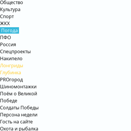
Общество
Культура
Спорт
ЖКХ
Погода
ПФО
Россия
Спецпроекты
Накипело
Лонгриды
Глубинка
PROгород
Шиномонтажки
Поём о Великой
Победе
Солдаты Победы
Персона недели
Гость на сайте
Охота и рыбалка