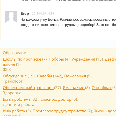
Егор
2019.04.04 14:28
На каждом углу Бочки, Разливное, замаскированные точ
каждого жителя(включая грудных) перебор! Зато нет б
Образование
Школы по прописке
(
7
),
Поборы
(
4
),
Учреждения
(
13
),
Детск
школе
(
1
),
ЖКХ
Обсуждение
(
19
),
Жалобы
(
142
),
Пожелания
(
5
),
Транспорт
Общественный транспорт
(
27
),
Яма на яме
(
8
),
О пробках
(
6
Здоровье
Есть проблема
(
32
),
Спасибо, доктор
(
6
),
Деньги и работа
Ищу работу
(
3
),
Предлагаю трудоустройство
(
2
),
Жизнь дор