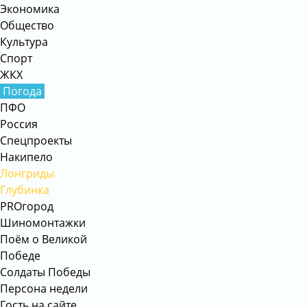
Экономика
Общество
Культура
Спорт
ЖКХ
Погода
ПФО
Россия
Спецпроекты
Накипело
Лонгриды
Глубинка
PROгород
Шиномонтажки
Поём о Великой
Победе
Солдаты Победы
Персона недели
Гость на сайте