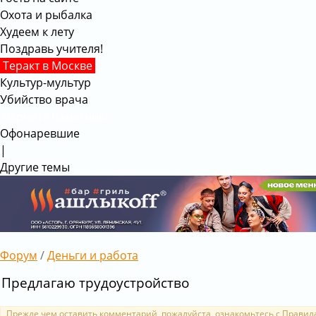
Охота и рыбалка
Худеем к лету
Поздравь учителя!
Теракт в Москве
Культур-мультур
Убийство врача
Верните памятник!
Офонаревшие
|
Другие темы
Форум
/
Деньги и работа
Предлагаю трудоустройство
Прежде чем оставить комментарий, пожалуйста, ознакомьтесь с
Правил