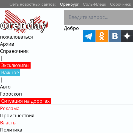
Сеть новостных сайтов:
Оренбург
Соль-Илецк
Сорочинск
РЕКЛАМА • 18+
Добро
пожаловаться
Архив
Справочник
|
Эксклюзивы
Важное
|
Авто
Гороскоп
Ситуация на дорогах
Реклама
Происшествия
Власть
Политика