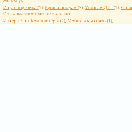
Автоклуб
Ищу попутчика
(
1
),
Куплю-продам
(
3
),
Угоны и ДТП
(
1
),
Cтра
Информационные технологии
Интернет
(
),
Компьютеры
(
2
),
Мобильная связь
(
1
),