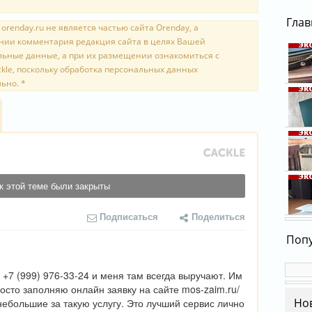
Глав
renday.ru не является частью сайта Orenday, а
ении комментария редакция сайта в целях Вашей
льные данные, а при их размещении ознакомиться с
kle, поскольку обработка персональных данных
ьно. *
Каки
орен
8 янв
Комм
"съе
пенс
люде
Прис
к этой теме были закрыты
5 янв
Орен
стих
Подписаться
Поделиться
4 янв
Школ
детя
Попу
высо
3 янв
 +7 (999) 976-33-24 и меня там всегда выручают. Им 
осто заполняю онлайн заявку на сайте mos-zaim.ru/ 
Но
ебольшие за такую услугу. Это лучший сервис лично 