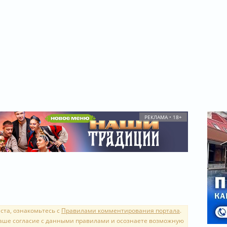
РЕКЛАМА • 18+
ста, ознакомьтесь с
Правилами комментирования портала
.
аше согласие с данными правилами и осознаете возможную