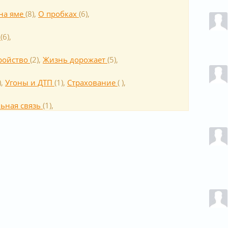
на яме
(
8
),
О пробках
(
6
),
р
(
6
),
ройство
(
2
),
Жизнь дорожает
(
5
),
),
Угоны и ДТП
(
1
),
Cтрахование
(
),
ьная связь
(
1
),