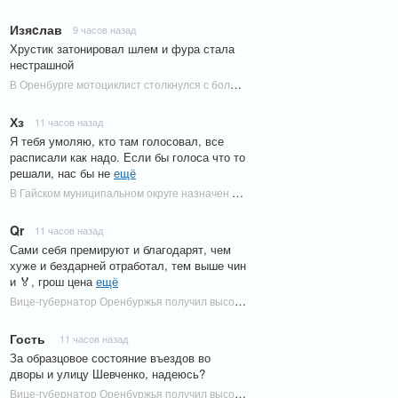
Изяcлав
9 часов назад
Хрустик затонировал шлем и фура стала
нестрашной
В Оренбурге мотоциклист столкнулся с большегрузом | Новости Оренбурга
Хз
11 часов назад
Я тебя умоляю, кто там голосовал, все
расписали как надо. Если бы голоса что то
решали, нас бы не
ещё
В Гайском муниципальном округе назначен врио главы | Новости Оренбурга
Qr
11 часов назад
Сами себя премируют и благодарят, чем
хуже и бездарней отработал, тем выше чин
и 🏅, грош цена
ещё
Вице-губернатор Оренбуржья получил высокую государственную награду | Новости Оренбурга
Гость
11 часов назад
За образцовое состояние въездов во
дворы и улицу Шевченко, надеюсь?
Вице-губернатор Оренбуржья получил высокую государственную награду | Новости Оренбурга