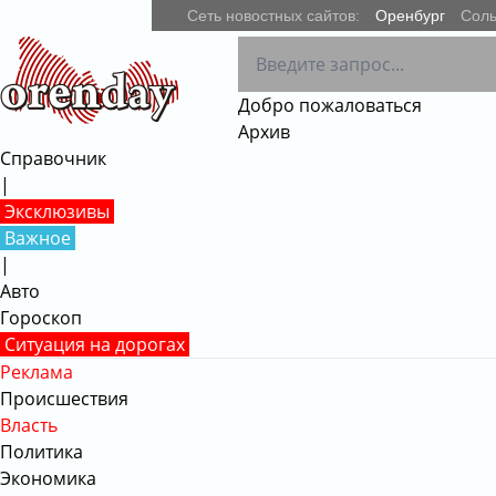
Сеть новостных сайтов:
Оренбург
Соль
Добро пожаловаться
Архив
Справочник
|
Эксклюзивы
Важное
|
Авто
Гороскоп
Ситуация на дорогах
Реклама
Происшествия
Власть
Политика
Экономика