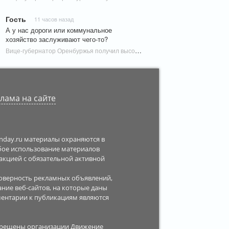
Гость
11 часов назад
А у нас дороги или коммунальное
хозяйство заслуживают чего-то?
Вице-губернатор Оренбуржья получил высокую государственную награду | Новости Оренбурга
лама на сайте
enday.ru материалы охраняются в
юбое использование материалов
дакцией с обязательной активной
стоверность рекламных объявлений,
ание веб-сайтов, на которые даны
ментарии к публикациям являются
апрещены организации Движение