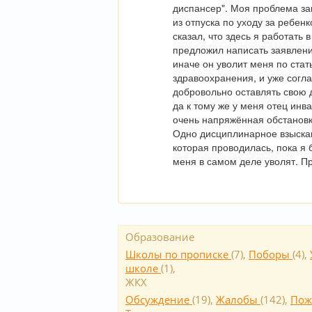
диспансер". Моя проблема за
из отпуска по уходу за ребенк
сказал, что здесь я работать 
предложил написать заявление
иначе он уволит меня по стать
здравоохранения, и уже согла
добровольно оставлять свою д
да к тому же у меня отец инва
очень напряжённая обстановк
Одно дисциплинарное взыскан
которая проводилась, пока я 
меня в самом деле уволят. 
Образование
Школы по прописке
(
7
),
Поборы
(
4
),
школе
(
1
),
ЖКХ
Обсуждение
(
19
),
Жалобы
(
142
),
Пож