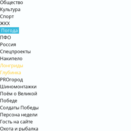
Общество
Культура
Спорт
ЖКХ
Погода
ПФО
Россия
Спецпроекты
Накипело
Лонгриды
Глубинка
PROгород
Шиномонтажки
Поём о Великой
Победе
Солдаты Победы
Персона недели
Гость на сайте
Охота и рыбалка