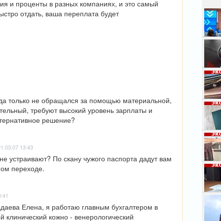
ия и проценты в разных компаниях, и это самый 
стро отдать, ваша переплата будет 
Плюс
орен
приг
инте
Куда
«Умн
пожа
13 ян
недо
уда только не обращался за помощью материальной, 
12 ян
Каки
ательный, требуют высокий уровень зарплаты и 
орен
ьтернативное решение?
8 янв
Комм
"съе
1.03.07 13:43
пенс
не устраивают? По скану чужого паспорта дадут вам 
люде
Прис
ном переходе.
5 янв
Орен
стих
4 янв
0:41
Школ
даева Елена, я работаю главным бухгалтером в 
детя
высо
й клинический кожно - венерологический 