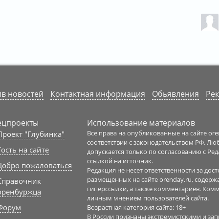
в новостей
Контактная информация
Обьявления
Рек
ецпроекты
Использование материалов
Все права на опубликованные на сайте or
Проект "Глубинка"
соответствии с законодательством РФ. Л
Гость на сайте
допускается только по согласованию с Ре
ссылкой на источник.
Добро пожаловаться
Редакция не несет ответственности за до
размещенных на сайте orenday.ru, содерж
Справочник
гиперссылки, а также комментариев. Ком
оренбуржца
личным мнением пользователей сайта.
Форум
Возрастная категория сайта: 18+
В России признаны экстремистскими и з