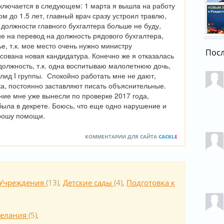
ключается в следующем: 1 марта я вышла на работу 
3 янв
Влад
ом до 1.5 лет, главный врач сразу устроил травлю, 
росс
в должности главного бухгалтера больше не буду, 
31 де
 на перевод на должность рядового бухгалтера, 
Орен
е, т.к. мое место очень нужно министру 
орен
Пос
сована новая кандидатура. Конечно же я отказалась 
31 де
олжность, т.к. одна воспитываю малолетнюю дочь, 
лид I группы.  Спокойно работать мне не дают, 
а, постоянно заставляют писать объяснительные. 
ие мне уже вынесли по проверке 2017 года, 
была в декрете. Боюсь, что еще одно нарушение и 
Прошу помощи.
КОММЕНТАРИИ ДЛЯ САЙТА
CACKL
E
Учреждения
(
13
),
Детские сады
(
4
),
Подготовка к
елания
(
5
),