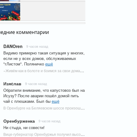
аря, 07:29
1
имир Путин поздравил
иян с Новым годом
кабря, 23:45
Видео
дэй поздравляет
буржцев с Новым
ледние комментарии
годом!
кабря, 22:14
8
DANOren
9 часов назад
Видимо примерно такая ситуация у многих,
если не у всех домов, обслуживаемых
"гЛистом". Поляничко
ещё
«Живём как в болоте и боимся за свои дома»: в СВЖР Оренбурга у 14-этажек месяцами стоят ямы с водой | Новости Оренбурга
Изяcлав
9 часов назад
Обратили внимание, что капустовоз был на
Исузу? После аварии пошёл домой пить
чай с плюшками. Был бы
ещё
В Оренбурге на Беляевском шоссе произошло жесткое ДТП | Новости Оренбурга
Оренбурженка
9 часов назад
Ни стыда, ни совести!
Вице-губернатор Оренбуржья получил высокую государственную награду | Новости Оренбурга