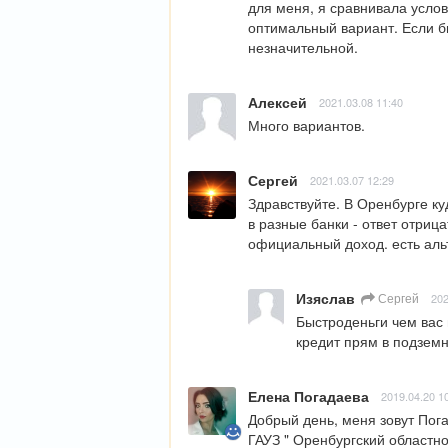
для меня, я сравнивала услов
оптимальный вариант. Если бы
незначительной.
Алексей
2021.03.08 11:40
Много вариантов.
Сергей
2021.03.07 12:29
Здравствуйте. В Оренбурге к
в разные банки - ответ отриц
официальный доход. есть ал
Изяслав
Сергей
202
Быстроденьги чем вас 
кредит прям в подзем
Елена Погадаева
2019.04.20 1
Добрый день, меня зовут Пога
ГАУЗ " Оренбургский областно