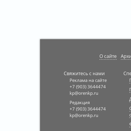
О сайте
Архи
Свяжитесь с нами
Сп
Реклама на сайте
+7 (903) 3644474
kp@orenkp.ru
Редакция
+7 (903) 3644474
kp@orenkp.ru