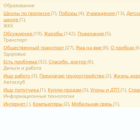
Образование
Школы по прописке
(
7
),
Поборы
(
4
),
Учреждения
(
13
),
Детск
школе
(
1
),
ЖКХ
Обсуждение
(
19
),
Жалобы
(
142
),
Пожелания
(
5
),
Транспорт
Общественный транспорт
(
27
),
Яма на яме
(
8
),
О пробках
(
6
Здоровье
Есть проблема
(
32
),
Спасибо, доктор
(
6
),
Деньги и работа
Ищу работу
(
3
),
Предлагаю трудоустройство
(
2
),
Жизнь дор
Автоклуб
Ищу попутчика
(
1
),
Куплю-продам
(
3
),
Угоны и ДТП
(
1
),
Cтра
Информационные технологии
Интернет
(
),
Компьютеры
(
2
),
Мобильная связь
(
1
),