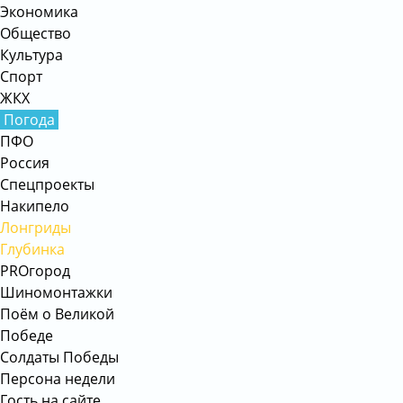
Экономика
Общество
Культура
Спорт
ЖКХ
Погода
ПФО
Россия
Спецпроекты
Накипело
Лонгриды
Глубинка
PROгород
Шиномонтажки
Поём о Великой
Победе
Солдаты Победы
Персона недели
Гость на сайте