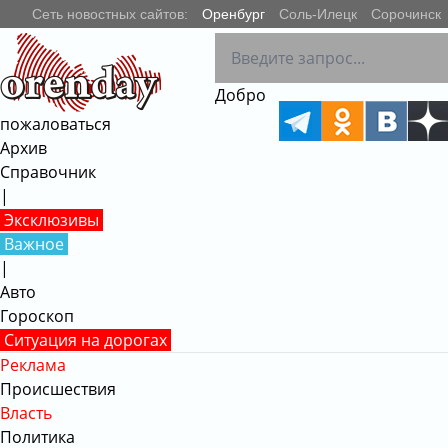
Сеть новостных сайтов:
Оренбург
Соль-Илецк
Сорочинск
РЕКЛАМА • 18+
Добро
пожаловаться
Архив
Справочник
|
Эксклюзивы
Важное
|
Авто
Гороскоп
Ситуация на дорогах
Реклама
Происшествия
Власть
Политика