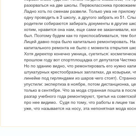
разорваться на две школы. Первоклассника провожаем в
Ладно хоть по сменам развели. Только ума не приложу 
одну проводить в 3 школу, а другого забрать из 51. Слы
родители собираются забирать документы в другие шко
хотим, нравится она нам, еще сами ее заканчивали, ко
был. Поэтому будем как-то приспосабливаться, тем бол
Лицей давно пора было капитально ремонтировать. На 
капитального ремонта не было с момента открытия школ
Хотя директор конечно умница, суетиться: косметически
прошлом году вот спортплощадка от депутатов Чистякова
Но по зданию видно, что ремонтировать его нужно капи
штукатурных крестообразных заплатках, да козырьки, чт
линейке под гирляндами из шаров чего стоят). Странно 
упустили: экспертиза в ноябре, потом дистанционка, це
только в сентябре. Что за мода странная пошла в посл
разгар учебного года ремонтируют, третья на советско
про нее видимо.  Судя по тому, что работы в лицее так 
уже, что называется на носу, эта непонятная мода косн