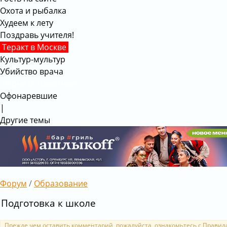
Охота и рыбалка
Худеем к лету
Поздравь учителя!
Теракт в Москве
Культур-мультур
Убийство врача
Верните памятник!
Офонаревшие
|
Другие темы
Форум
/
Образование
Подготовка к школе
Прежде чем оставить комментарий, пожалуйста, ознакомьтесь с
Правил