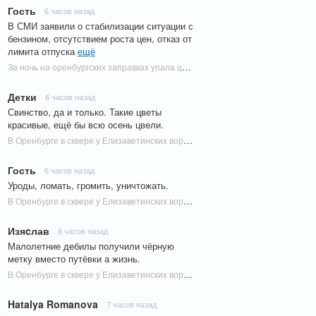
Гость
6 часов назад
В СМИ заявили о стабилизации ситуации с
бензином, отсутствием роста цен, отказ от
лимита отпуска
ещё
За ночь на оренбургских заправках упала цена на газ | Новости Оренбурга
Детки
6 часов назад
Свинство, да и только. Такие цветы
красивые, ещё бы всю осень цвели.
В Оренбурге в сквере у Елизаветинских ворот подростки разорили клумбу с гортензиями | Новости Оренбурга
Гость
6 часов назад
Уроды, ломать, громить, уничтожать.
В Оренбурге в сквере у Елизаветинских ворот подростки разорили клумбу с гортензиями | Новости Оренбурга
Изяcлав
6 часов назад
Малолетние дебилы получили чёрную
метку вместо путёвки а жизнь.
В Оренбурге в сквере у Елизаветинских ворот подростки разорили клумбу с гортензиями | Новости Оренбурга
Hatalya Romanova
7 часов назад