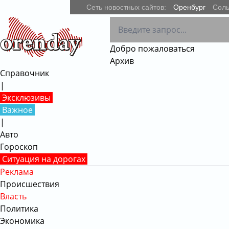
Сеть новостных сайтов:
Оренбург
Соль
Добро пожаловаться
Архив
Справочник
|
Эксклюзивы
Важное
|
Авто
Гороскоп
Ситуация на дорогах
Реклама
Происшествия
Власть
Политика
Экономика