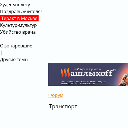
Худеем к лету
Поздравь учителя!
Теракт в Москве
Культур-мультур
Убийство врача
Верните памятник!
Офонаревшие
|
Другие темы
Форум
Транспорт