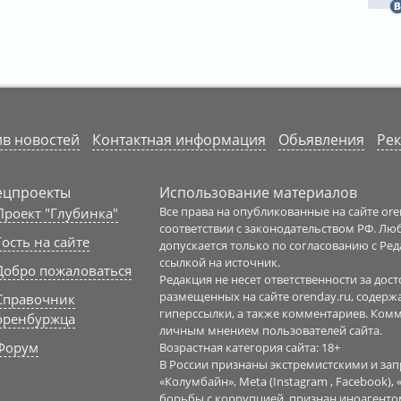
в новостей
Контактная информация
Обьявления
Рек
ецпроекты
Использование материалов
Все права на опубликованные на сайте or
Проект "Глубинка"
соответствии с законодательством РФ. Л
Гость на сайте
допускается только по согласованию с Ре
ссылкой на источник.
Добро пожаловаться
Редакция не несет ответственности за до
размещенных на сайте orenday.ru, содерж
Справочник
гиперссылки, а также комментариев. Ком
оренбуржца
личным мнением пользователей сайта.
Форум
Возрастная категория сайта: 18+
В России признаны экстремистскими и з
«Колумбайн», Meta (Instagram , Facebook),
борьбы с коррупцией, признан иноагенто