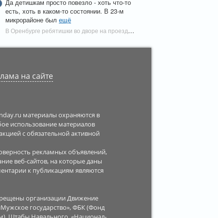
Да детишкам просто повезло - хоть что-то
есть, хоть в каком-то состоянии. В 23-м
микрорайоне был
ещё
В Оренбурге ребятишки во дворе на проезде Больничном играют на детской площадке в спартанских условиях | Новости Оренбурга
лама на сайте
enday.ru материалы охраняются в
юбое использование материалов
дакцией с обязательной активной
стоверность рекламных объявлений,
ание веб-сайтов, на которые даны
ментарии к публикациям являются
апрещены организации Движение
 «Мужское государство», ФБК (Фонд
м), Штабы Навального, «Национал-