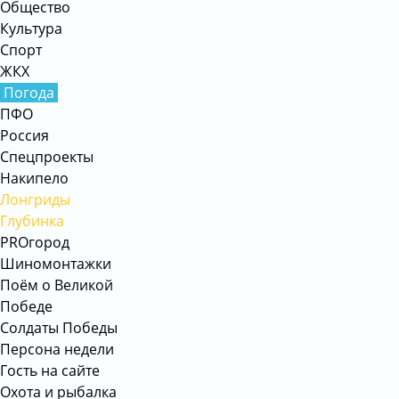
Общество
Культура
Спорт
ЖКХ
Погода
ПФО
Россия
Спецпроекты
Накипело
Лонгриды
Глубинка
PROгород
Шиномонтажки
Поём о Великой
Победе
Солдаты Победы
Персона недели
Гость на сайте
Охота и рыбалка