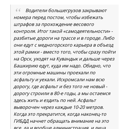
Водители большегрузов закрывают
номера перед постом, чтобы избежать
штрафов за прохождение весового
контроля. Итог такой «самодеятельности» -
разбитые дороги на трассе и в городе. Либо
они едут с медногорского карьера в объезд
этой рамки - вместо того, чтобы сразу пойти
на Орск, уходят на Кувандык и дальше через
Башкирию едут, куда им надо. Обидно, что
эти огромные машины проехали по
асфальту и уехали. Искромсали нам всю
дорогу, где асфальт и без того не новый -
дорогу строили в 80-е годы, а мы остаемся
здесь жить и ездить по ней. Асфальт
выворочен через каждые 10-20 метров.
Когда это прекратится, когда наконец-то
ГИБДД начнет обращать внимание на это
все, да и вообще администрация, и лица,