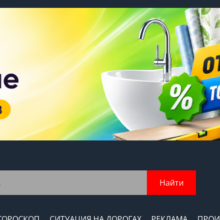
Найти
ГОРОСКОП
СИТУАЦИЯ НА ДОРОГАХ
РЕКЛАМА
ПРОИ