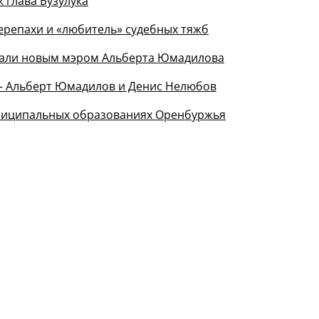
 глава Бузулука
 черепахи и «любитель» судебных тяжб
рали новым мэром Альберта Юмадилова
е – Альберт Юмадилов и Денис Нелюбов
униципальных образованиях Оренбуржья