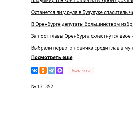
Владимир Песков пошел на второй срок как
Останется ли у руля в Бузулуке спаситель
В Оренбурге депутаты большинством изб
За пост главы Оренбурга схлестнутся дво
Выбрали первого новичка среди глав в м
Посмотреть еще
Поделиться
№ 131352