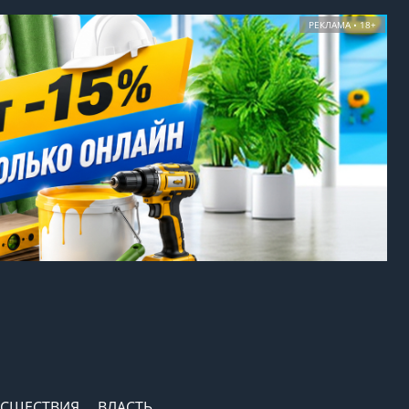
РЕКЛАМА • 18+
СШЕСТВИЯ
ВЛАСТЬ