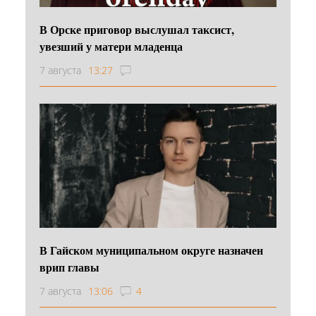
В Орске приговор выслушал таксист,
увезший у матери младенца
7 августа
13:27
В Гайском муниципальном округе назначен
врип главы
7 августа
13:06
4