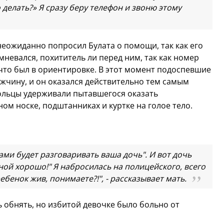
 делать?» Я сразу беру телефон и звоню этому
еожиданно попросил Булата о помощи, так как его
мневался, похититель ли перед ним, так как номер
 что был в ориентировке. В этот момент подоспевшие
чину, и он оказался действительно тем самым
ольцы удерживали пытавшегося оказать
ом носке, подштанниках и куртке на голое тело.
ами будет разговаривать ваша дочь". И вот дочь
мной хорошо!" Я набросилась на полицейского, всего
ребенок жив, понимаете?!", - рассказывает мать.
 обнять, но избитой девочке было больно от