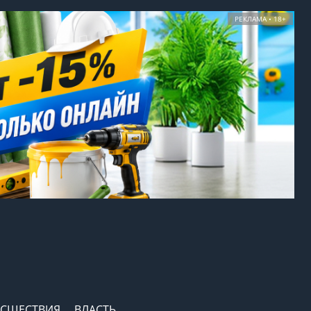
РЕКЛАМА • 18+
СШЕСТВИЯ
ВЛАСТЬ