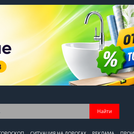
Найти
ГОРОСКОП
СИТУАЦИЯ НА ДОРОГАХ
РЕКЛАМА
ПРОИ