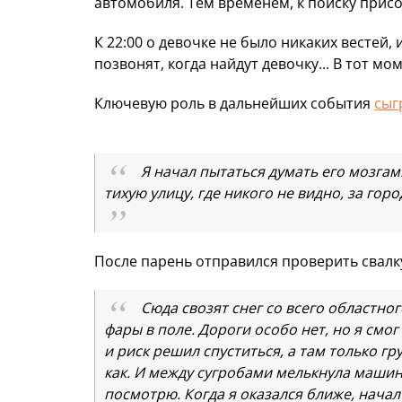
автомобиля. Тем временем, к поиску прис
К 22:00 о девочке не было никаких вестей,
позвонят, когда найдут девочку... В тот мо
Ключевую роль в дальнейших события
сыг
Я начал пытаться думать его мозгами
тихую улицу, где никого не видно, за гор
После парень отправился проверить свалку
Сюда свозят снег со всего областно
фары в поле. Дороги особо нет, но я смог
и риск решил спуститься, а там только гр
как. И между сугробами мелькнула машина
посмотрю. Когда я оказался ближе, начал п