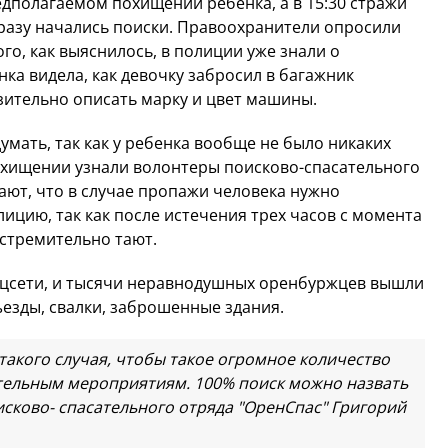
едполагаемом похищении ребенка, а в 15:30 стражи
сразу начались поиски. Правоохранители опросили
го, как выяснилось, в полиции уже знали о
ка видела, как девочку забросил в багажник
зительно описать марку и цвет машины.
умать, так как у ребенка вообще не было никаких
похищении узнали волонтеры поисково-спасательного
ают, что в случае пропажи человека нужно
ицию, так как после истечения трех часов с момента
стремительно тают.
цсети, и тысячи неравнодушных оренбуржцев вышли
ъезды, свалки, заброшенные здания.
 такого случая, чтобы такое огромное количество
тельным мероприятиям. 100% поиск можно назвать
исково- спасательного отряда "ОренСпас" Григорий