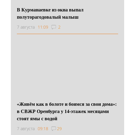
В Курманаевке из окна выпал
полуторагодовалый малыш
7 августа
11:09
2
«Живём как в болоте и боимся за свои дома»:
в СВЖР Оренбурга у 14-этажек месяцами
стоят ямы с водой
7 августа
09:18
29