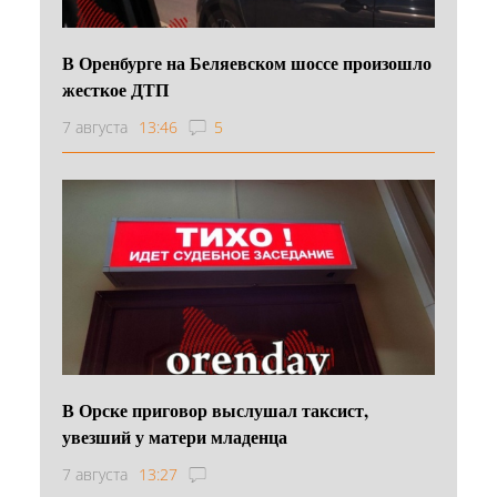
В Оренбурге на Беляевском шоссе произошло
жесткое ДТП
7 августа
13:46
5
В Орске приговор выслушал таксист,
увезший у матери младенца
7 августа
13:27