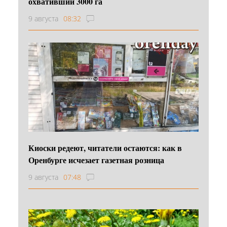
охвативший 3000 га
9 августа
08:32
Киоски редеют, читатели остаются: как в
Оренбурге исчезает газетная розница
9 августа
07:48