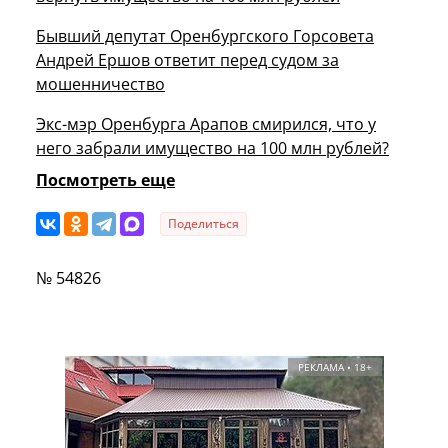
Бывший депутат Оренбургского Горсовета
Андрей Ершов ответит перед судом за
мошенничество
Экс-мэр Оренбурга Арапов смирился, что у
него забрали имущество на 100 млн рублей?
Посмотреть еще
Поделиться
№ 54826
РЕКЛАМА • 18+