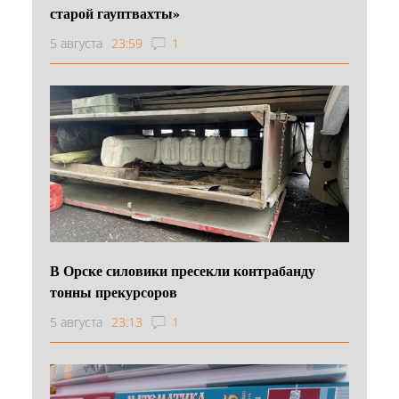
старой гауптвахты»
5 августа
23:59
1
В Орске силовики пресекли контрабанду
тонны прекурсоров
5 августа
23:13
1