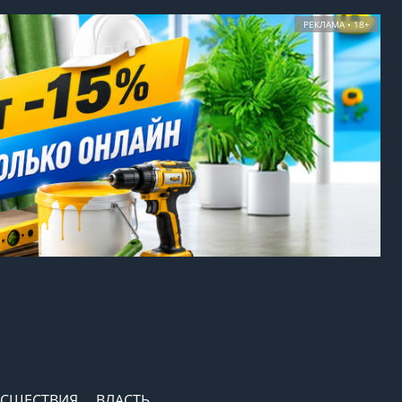
РЕКЛАМА • 18+
СШЕСТВИЯ
ВЛАСТЬ