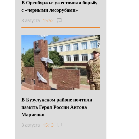
В Оренбуржье ужесточили борьбу
с «черными лесорубами»
8 августа
15:52
В Бузулукском районе почтили
память Героя России Антона
Марченко
8 августа
15:13