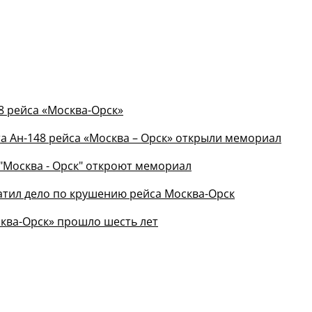
8 рейса «Москва-Орск»
а Ан-148 рейса «Москва – Орск» открыли мемориал
 "Москва - Орск" откроют мемориал
кратил дело по крушению рейса Москва-Орск
ква-Орск» прошло шесть лет