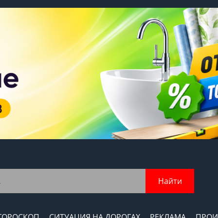
Найти
ГОРОСКОП
СИТУАЦИЯ НА ДОРОГАХ
РЕКЛАМА
ПРОИ