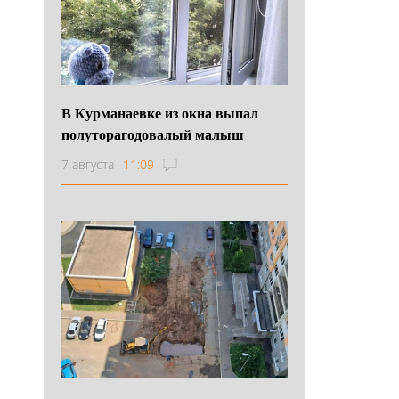
В Курманаевке из окна выпал
полуторагодовалый малыш
7 августа
11:09