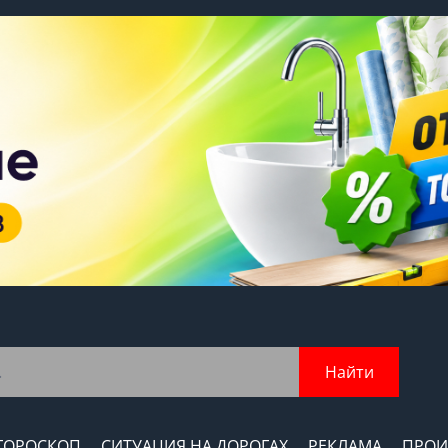
Найти
ГОРОСКОП
СИТУАЦИЯ НА ДОРОГАХ
РЕКЛАМА
ПРОИ