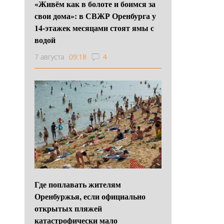
«Живём как в болоте и боимся за
свои дома»: в СВЖР Оренбурга у
14-этажек месяцами стоят ямы с
водой
7 августа
09:18
4
Где поплавать жителям
Оренбуржья, если официально
открытых пляжей
катастрофически мало