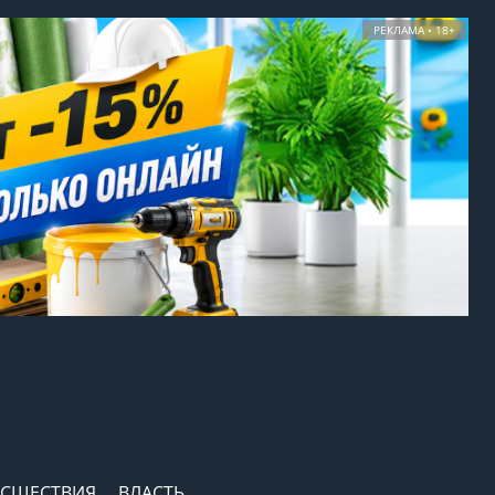
РЕКЛАМА • 18+
СШЕСТВИЯ
ВЛАСТЬ