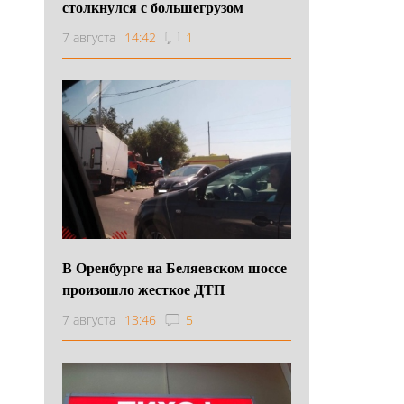
столкнулся с большегрузом
7 августа
14:42
1
В Оренбурге на Беляевском шоссе
произошло жесткое ДТП
7 августа
13:46
5