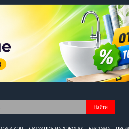
Найти
ГОРОСКОП
СИТУАЦИЯ НА ДОРОГАХ
РЕКЛАМА
ПРОИ