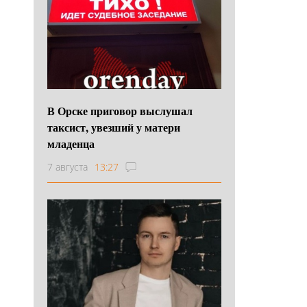
В Орске приговор выслушал
таксист, увезший у матери
младенца
7 августа
13:27