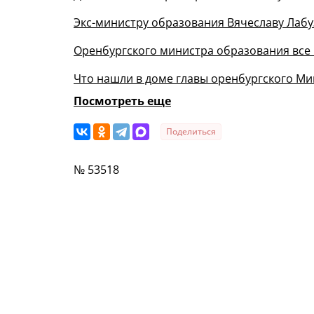
Экс-министру образования Вячеславу Лабу
Оренбургского министра образования все 
Что нашли в доме главы оренбургского М
Посмотреть еще
Поделиться
№ 53518