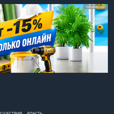
РЕКЛАМА • 18+
СШЕСТВИЯ
ВЛАСТЬ