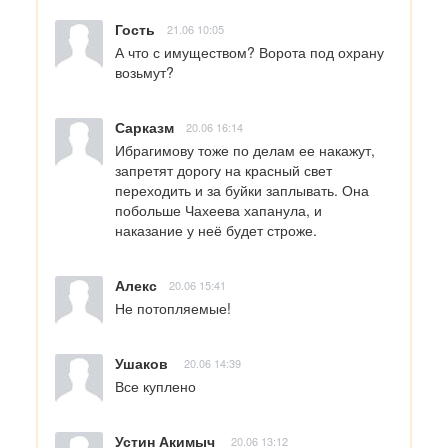
Гость
21.06 10:05
А что с имуществом? Ворота под охрану 
возьмут?
Сарказм
20.06 16:14
Ибрагимову тоже по делам ее накажут, 
запретят дорогу на красный свет 
переходить и за буйки заплывать. Она 
побольше Чахеева хапанула, и 
наказание у неё будет строже.
Алекс
20.06 15:41
Не потопляемые!
Ушаков
20.06 14:39
Все куплено
Устин Акимыч
20.06 13:12