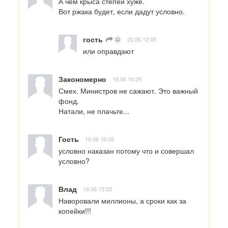
А чем крыса степей хуже.

Вот ржака будет, если дадут условно.
гость
😁
20.06 12:45
или оправдают
Закономерно
19.06 16:25
Смех. Министров не сажают. Это важный 
фонд. 

Натали, не плачьте...
Гость
19.06 16:09
условно наказан потому что и совершал 
условно?
Влад
19.06 15:33
Наворовали миллионы, а сроки как за 
копейки!!!