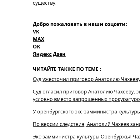
существу.
Добро пожаловать в наши соцсети:
VK
MAX
OK
Яндекс Дзен
ЧИТАЙТЕ ТАКЖЕ ПО ТЕМЕ :
Суд ужесточил приговор Анатолию Чахееву
Суд огласил приговор Анатолию Чахееву, э
условно вместо запрошенных прокуратуро
У оренбургского экс-замминистра культур
По версии следствия, Анатолий Чахеев зан
Экс-замминистра культуры Оренбуржья Чах