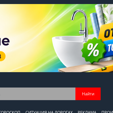
Найти
ГОРОСКОП
СИТУАЦИЯ НА ДОРОГАХ
РЕКЛАМА
ПРОИ