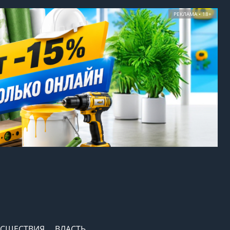
РЕКЛАМА • 18+
СШЕСТВИЯ
ВЛАСТЬ