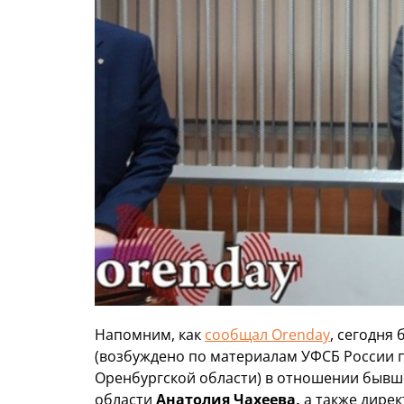
Напомним, как
сообщал Orenday
, сегодня
(возбуждено по материалам УФСБ России 
Оренбургской области) в отношении бывш
области
Анатолия Чахеева,
а также дире