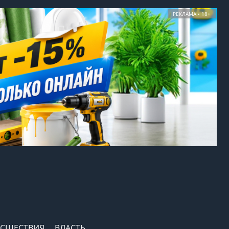
РЕКЛАМА • 18+
СШЕСТВИЯ
ВЛАСТЬ