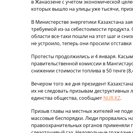
в Жанаозене с учетом экономической целе
которых вышло на улицы уже тысячи, приз
В Министерстве энергетики Казахстана заяв
требуемой из-за себестоимости продукта.
области все-таки пошли на этот шаг и сниз
не устроило, теперь они просили отставки
Протесты продолжились и 4 января. Касы
правительственной комиссии в Мангистаус
снижении стоимости топлива в 50 тенге (8,
Вечером того же дня президент Казахста
их не следовать призывам деструктивных 
единства общества, сообщает
NUR.KZ
.
Призыв главы на местных жителей не поде
массовые беспорядки. Люди прорвались н
правоохранительных органов применяли 
слезоточивый газ. Недовольные граждане 