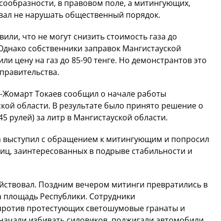
сообразности, в правовом поле, а митингующих,
вал не нарушать общественный порядок.
или, что не могут снизить стоимость газа до
 Однако собственники заправок Мангистауской
или цену на газ до 85-90 тенге. Но демонстрантов это
 правительства.
м-Жомарт Токаев сообщил о начале работы
кой области. В результате было принято решение о
45 рулей) за литр в Мангистауской области.
на выступил с обращением к митингующим и попросил
лиц, заинтересованных в подрыве стабильности и
йствовал. Поздним вечером митинги превратились в
а площадь Республики. Сотрудники
против протестующих светошумовые гранаты и
начали избивать силовиков, поджигали автомобили,