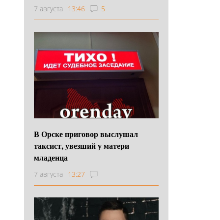
7 августа
13:46
5
В Орске приговор выслушал
таксист, увезший у матери
младенца
7 августа
13:27