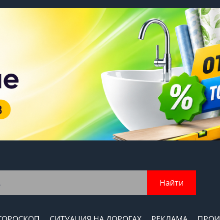
Найти
ГОРОСКОП
СИТУАЦИЯ НА ДОРОГАХ
РЕКЛАМА
ПРОИ