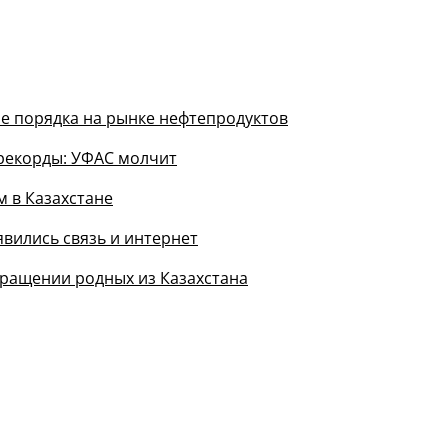
е порядка на рынке нефтепродуктов
 рекорды: УФАС молчит
м в Казахстане
вились связь и интернет
вращении родных из Казахстана