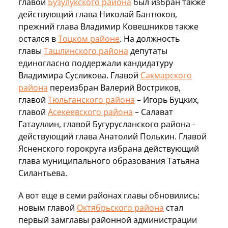
главой
Бузулукского района
был избран также
действующий глава Николай Бантюков,
прежний глава Владимир Ковешников также
остался в
Тоцком районе
. На должность
главы
Ташлинского района
депутаты
единогласно поддержали кандидатуру
Владимира Сусликова. Главой
Сакмарского
района
переизбран Валерий Востриков,
главой
Тюльганского района
– Игорь Буцких,
главой
Асекеевского района
– Салават
Гатауллин, главой Бугурусланского района -
действующий глава Анатолий Полькин. Главой
Ясненского горокруга избрана действующий
глава муниципального образования Татьяна
Силантьева.
А вот еще в семи районах главы обновились:
новым главой
Октябрьского района
стал
первый замглавы районной администрации