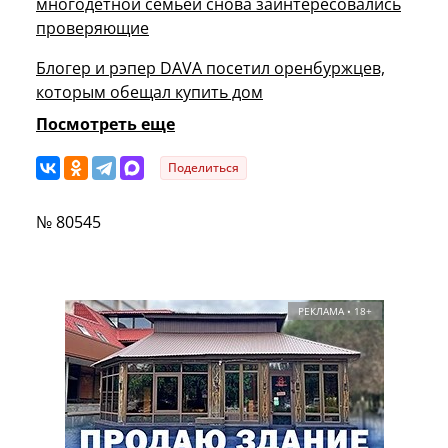
многодетной семьей снова заинтересовались
проверяющие
Блогер и рэпер DAVA посетил оренбуржцев,
которым обещал купить дом
Посмотреть еще
Поделиться
№ 80545
РЕКЛАМА • 18+