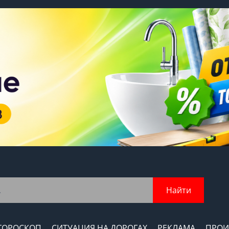
Найти
ГОРОСКОП
СИТУАЦИЯ НА ДОРОГАХ
РЕКЛАМА
ПРОИ