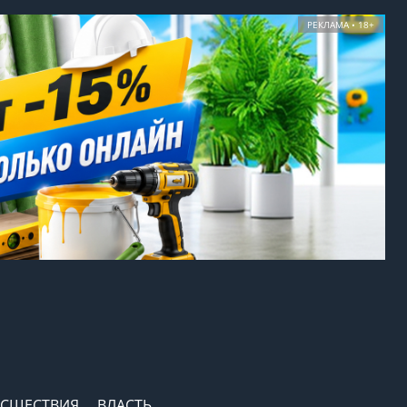
РЕКЛАМА • 18+
СШЕСТВИЯ
ВЛАСТЬ