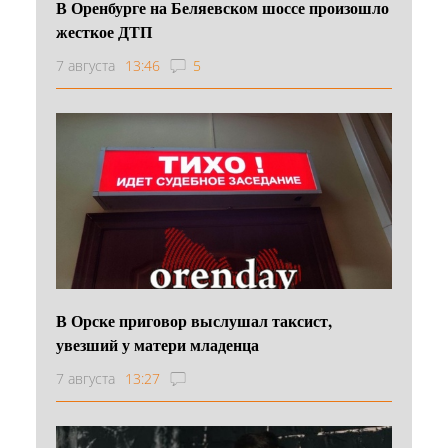
В Оренбурге на Беляевском шоссе произошло
жесткое ДТП
7 августа
13:46
5
В Орске приговор выслушал таксист,
увезший у матери младенца
7 августа
13:27