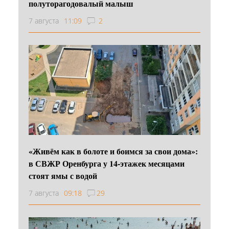
полуторагодовалый малыш
7 августа
11:09
2
«Живём как в болоте и боимся за свои дома»:
в СВЖР Оренбурга у 14-этажек месяцами
стоят ямы с водой
7 августа
09:18
29