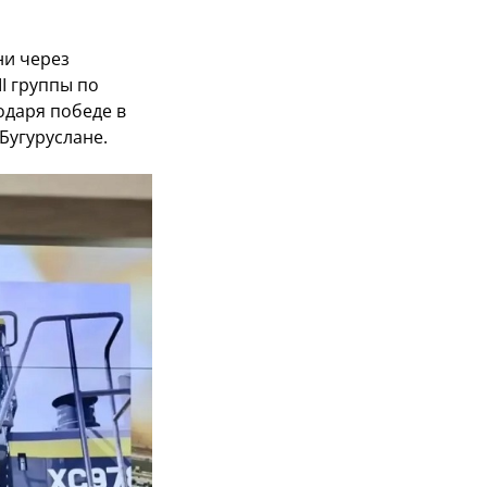
ни через
I группы по
одаря победе в
Бугуруслане.