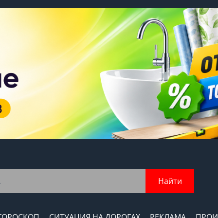
Найти
ГОРОСКОП
СИТУАЦИЯ НА ДОРОГАХ
РЕКЛАМА
ПРОИ