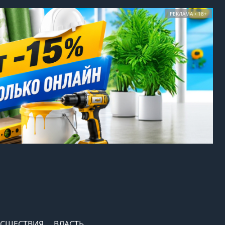
РЕКЛАМА • 18+
СШЕСТВИЯ
ВЛАСТЬ