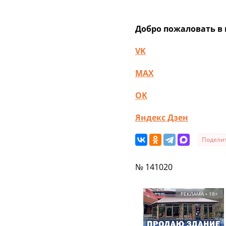
Добро пожаловать в 
VK
MAX
OK
Яндекс Дзен
Подели
№ 141020
РЕКЛАМА • 18+