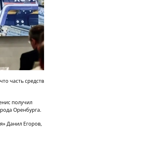
что часть средств
енис получил
орода Оренбурга.
я» Данил Егоров,