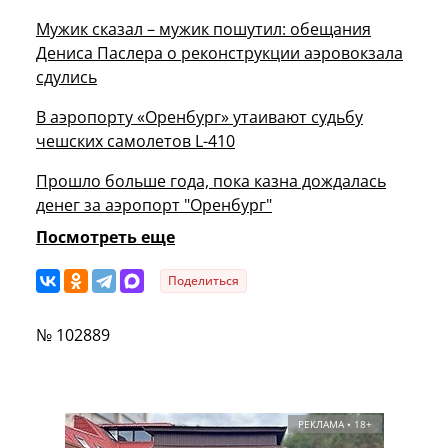
Мужик сказал – мужик пошутил: обещания
Дениса Паслера о реконструкции аэровокзала
сдулись
В аэропорту «Оренбург» утаивают судьбу
чешских самолетов L-410
Прошло больше года, пока казна дождалась
денег за аэропорт "Оренбург"
Посмотреть еще
Поделиться
№ 102889
РЕКЛАМА • 18+