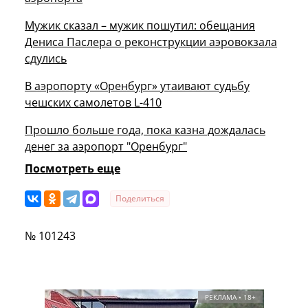
Мужик сказал – мужик пошутил: обещания
Дениса Паслера о реконструкции аэровокзала
сдулись
В аэропорту «Оренбург» утаивают судьбу
чешских самолетов L-410
Прошло больше года, пока казна дождалась
денег за аэропорт "Оренбург"
Посмотреть еще
Поделиться
№ 101243
РЕКЛАМА • 18+