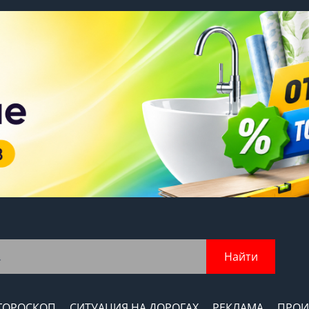
Найти
ГОРОСКОП
СИТУАЦИЯ НА ДОРОГАХ
РЕКЛАМА
ПРОИ