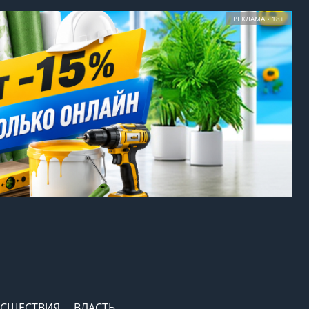
РЕКЛАМА • 18+
СШЕСТВИЯ
ВЛАСТЬ