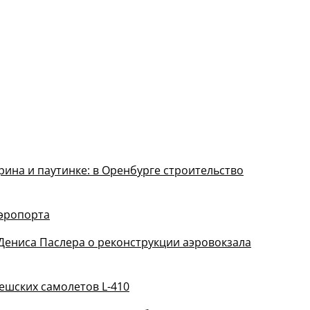
рина и паутинке: в Оренбурге строительство
аэропорта
Дениса Паслера о реконструкции аэровокзала
ешских самолетов L-410