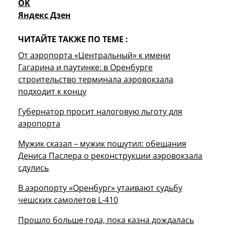
OK
Яндекс Дзен
ЧИТАЙТЕ ТАКЖЕ ПО ТЕМЕ :
От аэропорта «Центральный» к имени
Гагарина и паутинке: в Оренбурге
строительство терминала аэровокзала
подходит к концу
Губернатор просит налоговую льготу для
аэропорта
Мужик сказал – мужик пошутил: обещания
Дениса Паслера о реконструкции аэровокзала
сдулись
В аэропорту «Оренбург» утаивают судьбу
чешских самолетов L-410
Прошло больше года, пока казна дождалась