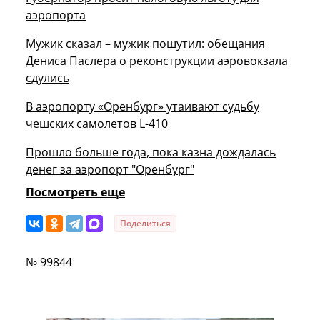
аэропорта
Мужик сказал – мужик пошутил: обещания
Дениса Паслера о реконструкции аэровокзала
сдулись
В аэропорту «Оренбург» утаивают судьбу
чешских самолетов L-410
Прошло больше года, пока казна дождалась
денег за аэропорт "Оренбург"
Посмотреть еще
Поделиться
№ 99844