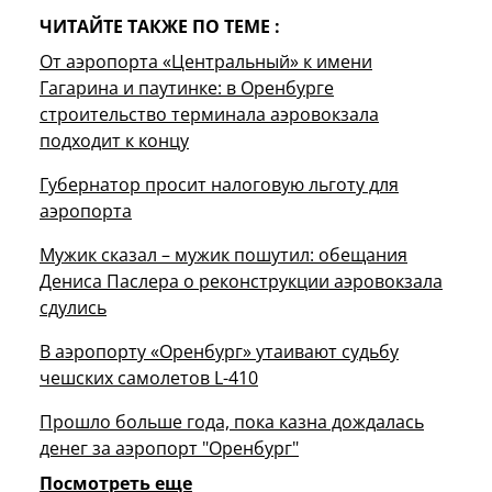
ЧИТАЙТЕ ТАКЖЕ ПО ТЕМЕ :
От аэропорта «Центральный» к имени
Гагарина и паутинке: в Оренбурге
строительство терминала аэровокзала
подходит к концу
Губернатор просит налоговую льготу для
аэропорта
Мужик сказал – мужик пошутил: обещания
Дениса Паслера о реконструкции аэровокзала
сдулись
В аэропорту «Оренбург» утаивают судьбу
чешских самолетов L-410
Прошло больше года, пока казна дождалась
денег за аэропорт "Оренбург"
Посмотреть еще