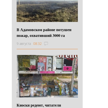
В Адамовском районе потушен
пожар, охвативший 3000 га
9 августа
08:32
Киоски редеют, читатели