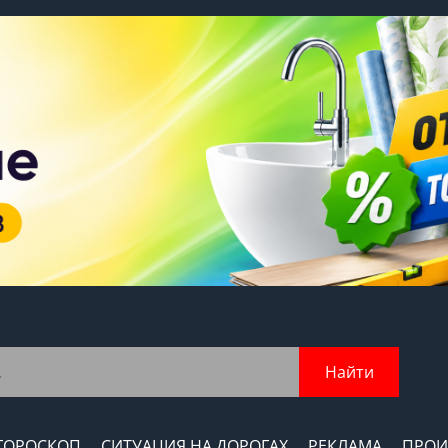
Найти
ГОРОСКОП
СИТУАЦИЯ НА ДОРОГАХ
РЕКЛАМА
ПРОИ