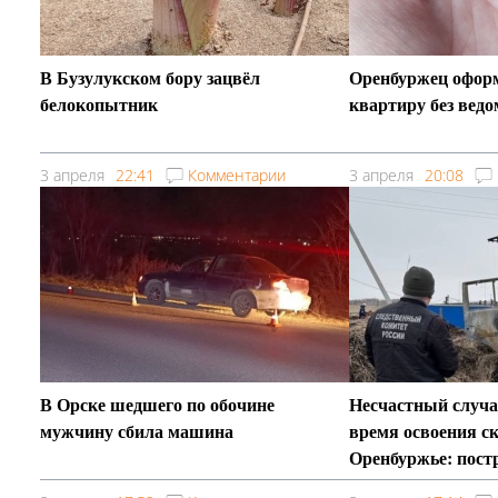
В Бузулукском бору зацвёл
Оренбуржец оформ
белокопытник
квартиру без вед
3 апреля
22:41
Комментарии
3 апреля
20:08
В Орске шедшего по обочине
Несчастный случа
мужчину сбила машина
время освоения с
Оренбуржье: пост