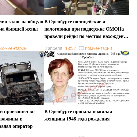
ил залог на общую
В Оренбурге полицейские и
ома бывшей жены
налоговики при поддержке ОМОНа
провели рейды по местам нахождения
мигрантов
Комментарии
3 апреля
18:52
Комментарии
й произошёл во
В Оренбурге пропала пожилая
кважины в
женщина 1948 года рождения
радал оператор