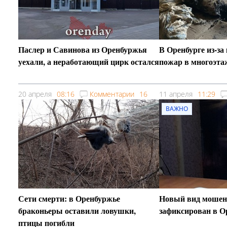
Паслер и Савинова из Оренбуржья
В Оренбурге из-з
уехали, а неработающий цирк остался
пожар в многоэта
20 апреля
08:16
Комментарии
16
11 апреля
11:29
ВАЖНО
Сети смерти: в Оренбуржье
Новый вид мошен
браконьеры оставили ловушки,
зафиксирован в О
птицы погибли