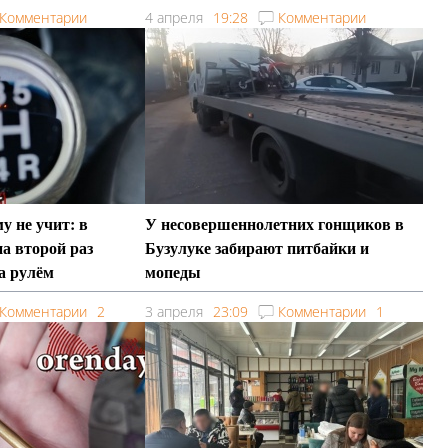
поздних прогулок
Комментарии
4 апреля
19:28
Комментарии
у не учит: в
У несовершеннолетних гонщиков в
а второй раз
Бузулуке забирают питбайки и
а рулём
мопеды
Комментарии
2
3 апреля
23:09
Комментарии
1