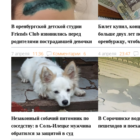
В оренбургской детской студии
Билет купил, кон
Friends Club извинились перед
больше двух лет 
родителями пострадавшей девочки
оренбуржцу, чтобы
билеты
7 апреля
11:36
Комментарии
6
4 апреля
23:47
Незаконный собачий питомник по
В Сорочинске вод
соседству: в Соль-Илецке мужчина
пешеходов и поех
обратился за защитой в суд