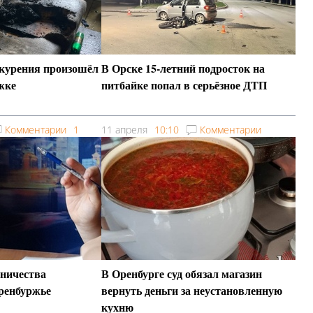
а курения произошёл
В Орске 15-летний подросток на
жке
питбайке попал в серьёзное ДТП
Комментарии
1
11 апреля
10:10
Комментарии
ничества
В Оренбурге суд обязал магазин
ренбуржье
вернуть деньги за неустановленную
кухню