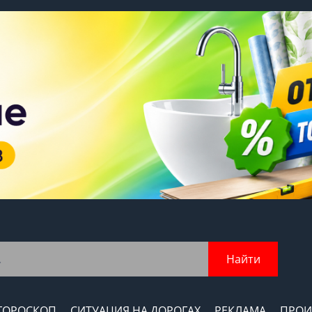
Найти
ГОРОСКОП
СИТУАЦИЯ НА ДОРОГАХ
РЕКЛАМА
ПРОИ