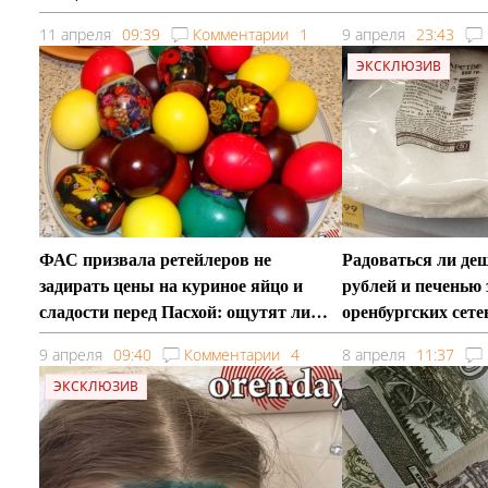
11 апреля
09:39
Комментарии
1
9 апреля
23:43
ЭКСКЛЮЗИВ
ФАС призвала ретейлеров не
Радоваться ли деш
задирать цены на куриное яйцо и
рублей и печенью 
сладости перед Пасхой: ощутят ли
оренбургских сет
эффект оренбуржцы
9 апреля
09:40
Комментарии
4
8 апреля
11:37
ЭКСКЛЮЗИВ