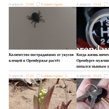
4 апреля
20:46
Комментарии
4 апреля
19:42
Количество пострадавших от укусов
Когда жизнь ничем
клещей в Оренбуржье растёт
Оренбурге мужчин
попался пьяным з
4 апреля
10:20
Комментарии
2
4 апреля
09:43