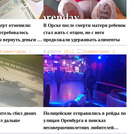
церт отменили:
В Орске после смерти матери ребенок
потребовалось
стал жить с отцом, но с него
 вернуть деньги за
продолжали удерживать алименты
Комментарии
1
4 апреля
23:12
Комментарии
2
итель сбил двоих
Полицейские отправились в рейды по
ал дальше
улицам Оренбурга в поисках
несовершеннолетних любителей