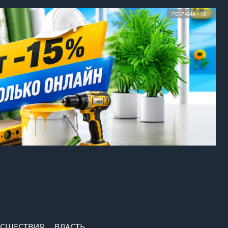
РЕКЛАМА • 18+
СШЕСТВИЯ
ВЛАСТЬ