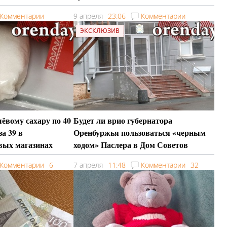
Комментарии
9 апреля
23:06
Комментарии
ЭКСКЛЮЗИВ
ёвому сахару по 40
Будет ли врио губернатора
за 39 в
Оренбуржья пользоваться «черным
евых магазинах
ходом» Паслера в Дом Советов
Комментарии
6
7 апреля
11:48
Комментарии
32